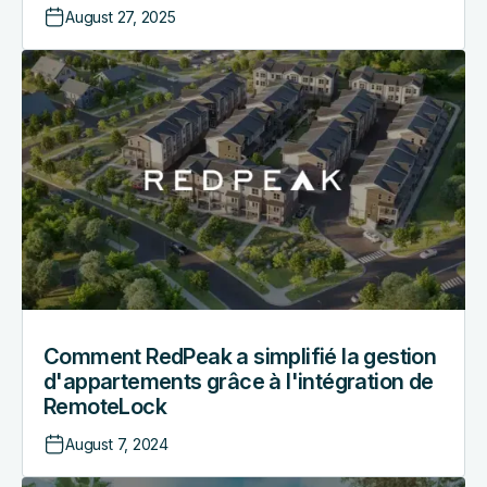
August 27, 2025
Comment
RedPeak
a
simplifié
la
gestion
d'appartements
grâce
à
l'intégration
de
RemoteLock
Comment RedPeak a simplifié la gestion
d'appartements grâce à l'intégration de
RemoteLock
August 7, 2024