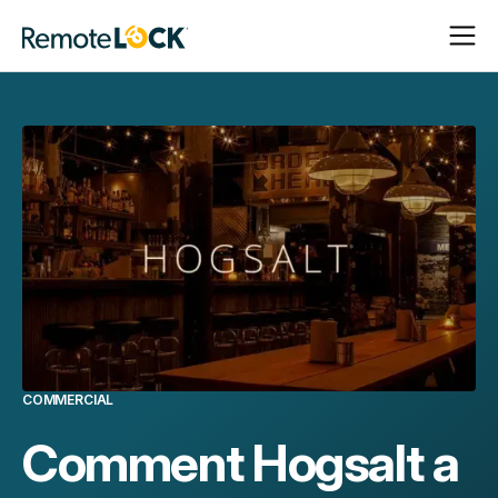
Ouvrir
Fermer
Page
la
la
d'accueil
navigat
navigat
COMMERCIAL
Comment Hogsalt a