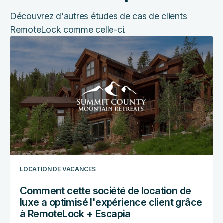
Découvrez d'autres études de cas de clients
RemoteLock comme celle-ci.
Comment
cette
société
de
location
de
luxe
a
optimisé
l'expérience
client
LOCATION DE VACANCES
grâce
à
Comment cette société de location de
RemoteLock
luxe a optimisé l'expérience client grâce
+
à RemoteLock + Escapia
Escapia