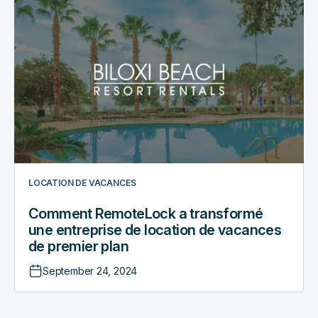
Comment
RemoteLock
a
transformé
une
entreprise
de
location
de
vacances
de
LOCATION DE VACANCES
premier
plan
Comment RemoteLock a transformé
une entreprise de location de vacances
de premier plan
September 24, 2024