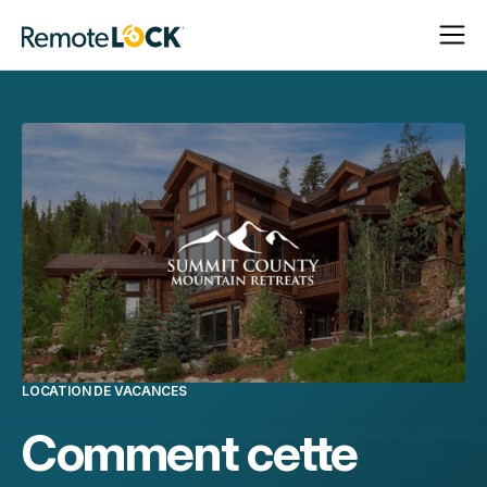
Ouvrir
Fermer
Page
la
la
d'accueil
navigat
navigat
LOCATION DE VACANCES
Comment cette