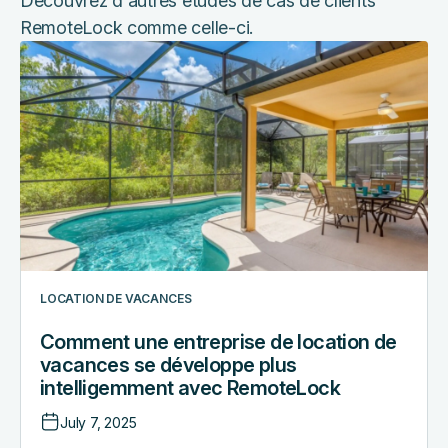
Découvrez d'autres études de cas de clients
RemoteLock comme celle-ci.
Comment
une
entreprise
de
location
de
vacances
se
développe
plus
intelligemment
LOCATION DE VACANCES
avec
Comment une entreprise de location de
RemoteLock
vacances se développe plus
intelligemment avec RemoteLock
July 7, 2025