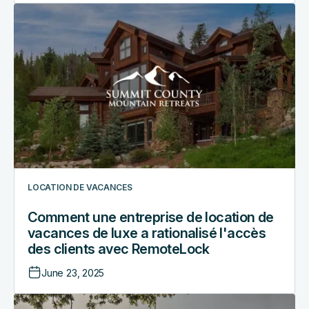
Comment
une
entreprise
de
location
de
vacances
de
luxe
a
rationalisé
LOCATION DE VACANCES
l'accès
des
Comment une entreprise de location de
clients
vacances de luxe a rationalisé l'accès
avec
des clients avec RemoteLock
RemoteLock
June 23, 2025
Comment