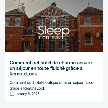
cet
hôtel
de
charme
assure
un
séjour
en
toute
fluidité
grâce
Comment cet hôtel de charme assure
à
un séjour en toute fluidité grâce à
RemoteLock
RemoteLock
Comment cet hôtel-boutique offre un séjour fluide
grâce à RemoteLock
January 6, 2025