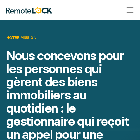
Ouvrir
Fermer
Page
la
la
d'accueil
navigat
navigat
NOTRE MISSION
Nous concevons pour
les personnes qui
gèrent des biens
immobiliers au
quotidien : le
gestionnaire qui reçoit
un appel pour une