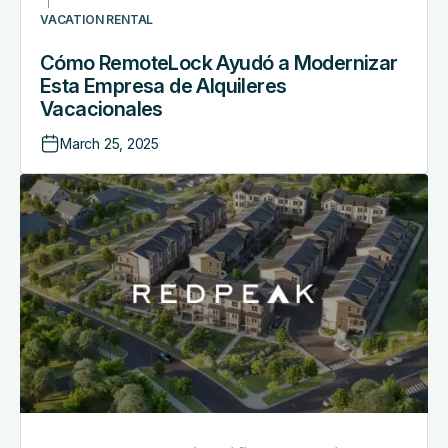
VACATION RENTAL
Cómo RemoteLock Ayudó a Modernizar
Esta Empresa de Alquileres
Vacacionales
March 25, 2025
Cómo
RedPeak
simplificó
la
gestión
de
apartamentos
con
la
integración
de