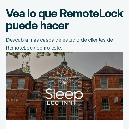
Vea lo que RemoteLock
puede hacer
Descubra más casos de estudio de clientes de
RemoteLock como este.
Cómo
este
hotel
boutique
ofrece
una
estancia
fluida
con
RemoteLock