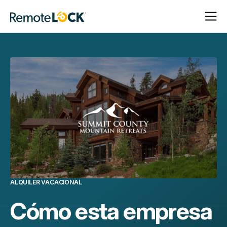
Abrir
Cerrar
Página
navega
navega
de
inicio
ALQUILER VACACIONAL
Cómo esta empresa