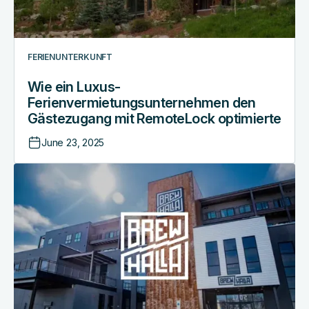
optimierte
FERIENUNTERKUNFT
Wie ein Luxus-
Ferienvermietungsunternehmen den
Gästezugang mit RemoteLock optimierte
June 23, 2025
Zutrittskontrolle
für
Mischnutzung,
die
begeistert