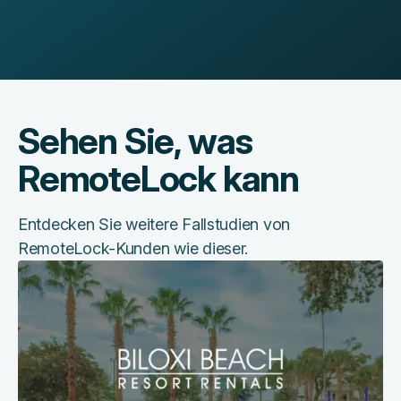
Sehen Sie, was
RemoteLock kann
Entdecken Sie weitere Fallstudien von
RemoteLock-Kunden wie dieser.
Wie
RemoteLock
ein
führendes
Ferienvermietungsunternehmen
transformierte