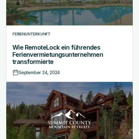
FERIENUNTERKUNFT
Wie RemoteLock ein führendes
Ferienvermietungsunternehmen
transformierte
September 24, 2024
Wie
ein
Luxus-
Ferienvermietungsunternehmen
den
Gästezugang
mit
RemoteLock