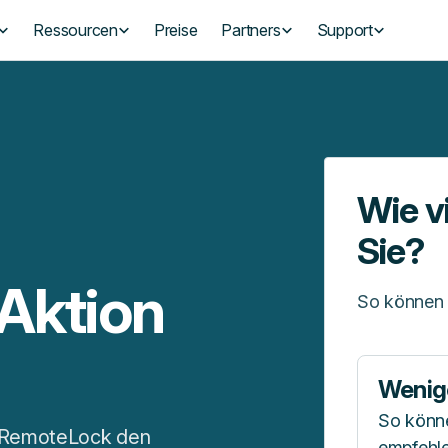
Ressourcen
Preise
Partners
Support
Wie v
Sie?
Aktion
So können 
Wenige
So könne
e RemoteLock den
empfehl