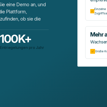
Sie eine Demo an, und
Einzelne
ie Plattform,
Zugriffs
zufinden, ob sie die
Mehr a
100
K+
Wachsend
Entriegelungen pro Jahr
Große K