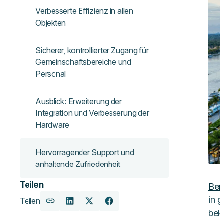
Verbesserte Effizienz in allen
Objekten
Sicherer, kontrollierter Zugang für
Gemeinschaftsbereiche und
Personal
Ausblick: Erweiterung der
Integration und Verbesserung der
Hardware
Hervorragender Support und
anhaltende Zufriedenheit
Teilen
Be
in
Teilen
URL
Auf
Auf
Auf
bek
kopieren
LinkedIn
X
Facebook