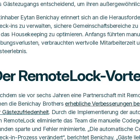
s Gästezugangs entscheidend, um ihren außergewöhnlic
tinhaber Eytan Benichay erinnert sich an die Herausforde
eck-ins zu verwalten, sichere Gemeinschaftsbereiche z
r das Housekeeping zu optimieren. Anfangs führten manu
ibungsverlusten, verbrauchten wertvolle Mitarbeiterzeit 
teerlebnis.
er RemoteLock-Vorte
chdem sie vor sechs Jahren eine Partnerschaft mit Re
hen die Benichay Brothers
erhebliche Verbesserungen bei 
r Gästezufriedenheit
. Durch die Implementierung der aut
n RemoteLock eliminierte das Team die manuelle Codege
unden sparte und Fehler minimierte. „Die automatische 
eck-in-Prozess verändert“, berichtet Benichay. „Gäste li