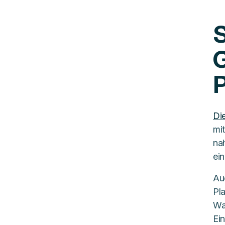
S
G
P
Di
mi
na
ein
Au
Pl
Wa
Ein