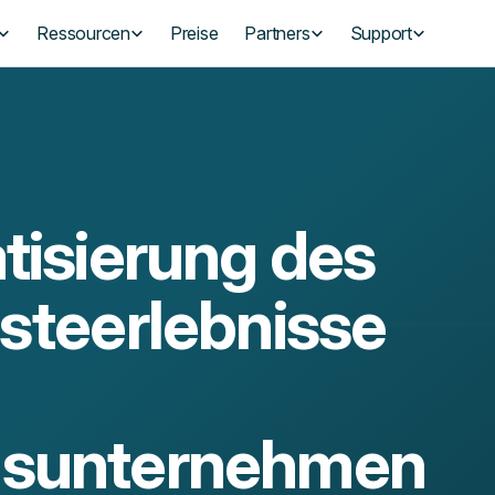
Ressourcen
Preise
Partners
Support
tisierung des
steerlebnisse
gsunternehmen