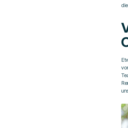
die
V
O
Et
vo
Te
Re
un