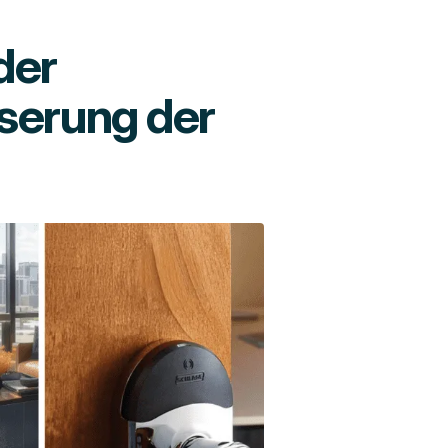
der
sserung der