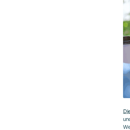
Die
un
We