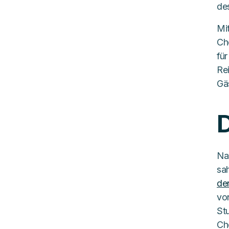
de
teilen
teilen
teilen
Mi
Ch
fü
Re
Gäs
D
Na
sa
de
vo
St
Ch