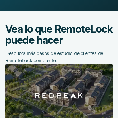
Vea lo que RemoteLock
puede hacer
Descubra más casos de estudio de clientes de
RemoteLock como este.
Cómo
RedPeak
simplificó
la
gestión
de
apartamentos
con
la