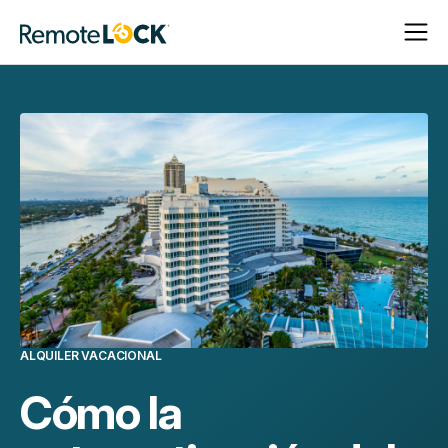
Abrir
Cerrar
Página
navega
navega
de
inicio
ALQUILER VACACIONAL
Cómo la