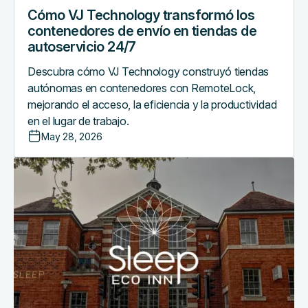
autoservicio
Cómo VJ Technology transformó los
24/7
contenedores de envío en tiendas de
autoservicio 24/7
Descubra cómo VJ Technology construyó tiendas
autónomas en contenedores con RemoteLock,
mejorando el acceso, la eficiencia y la productividad
en el lugar de trabajo.
May 28, 2026
Cómo
este
hotel
boutique
ofrece
una
estancia
fluida
con