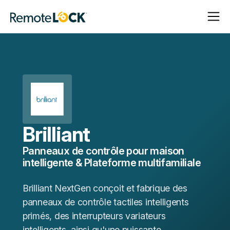
Ouvrir
Fermer
Page
la
la
d'accueil
navigat
navigat
Brilliant
Panneaux de contrôle pour maison
intelligente & Plateforme multifamiliale
Brilliant NextGen conçoit et fabrique des
panneaux de contrôle tactiles intelligents
primés, des interrupteurs variateurs
intelligents, ainsi qu'une puissante