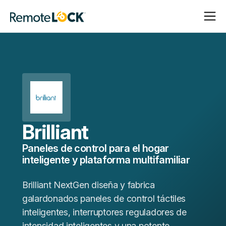
Abrir
Cerrar
Página
navega
navega
de
inicio
Brilliant
Paneles de control para el hogar
inteligente y plataforma multifamiliar
Brilliant NextGen diseña y fabrica
galardonados paneles de control táctiles
inteligentes, interruptores reguladores de
intensidad inteligentes y una potente