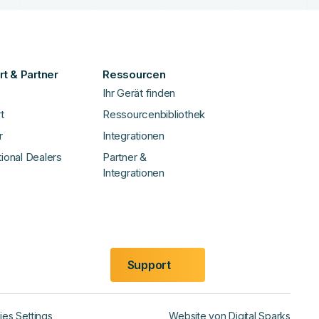
t & Partner
Ressourcen
Ihr Gerät finden
t
Ressourcenbibliothek
r
Integrationen
tional Dealers
Partner &
Integrationen
Support
es Settings
Website von
Digital Sparks