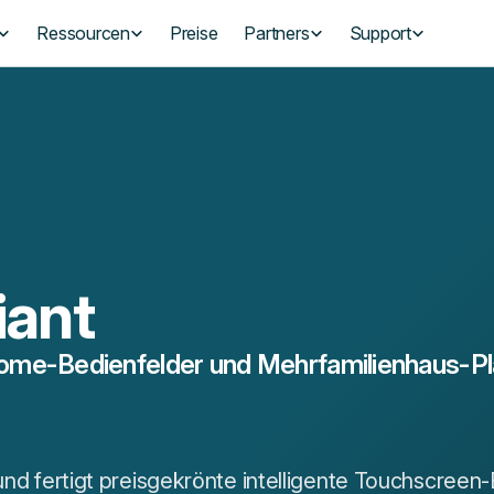
Ressourcen
Preise
Partners
Support
liant
me-Bedienfelder und Mehrfamilienhaus-Pl
und fertigt preisgekrönte intelligente Touchscreen-B