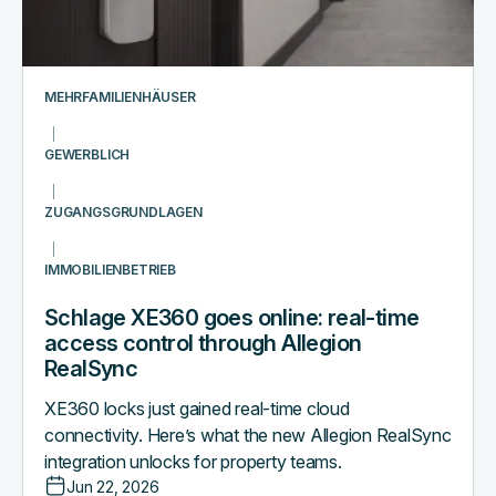
access
control
through
Allegion
MEHRFAMILIENHÄUSER
RealSync
GEWERBLICH
ZUGANGSGRUNDLAGEN
IMMOBILIENBETRIEB
Schlage XE360 goes online: real-time
access control through Allegion
RealSync
XE360 locks just gained real-time cloud
connectivity. Here’s what the new Allegion RealSync
integration unlocks for property teams.
Jun 22, 2026