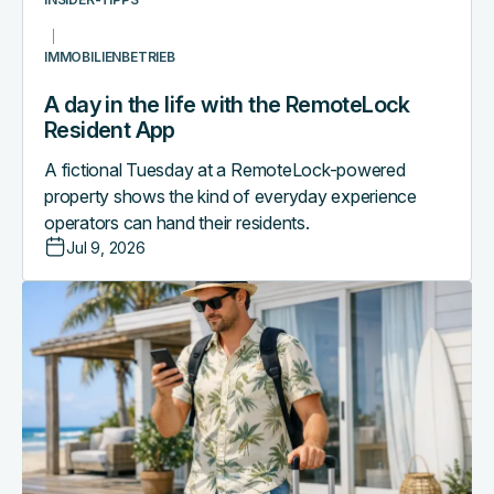
IMMOBILIENBETRIEB
A day in the life with the RemoteLock
Resident App
A fictional Tuesday at a RemoteLock-powered
property shows the kind of everyday experience
operators can hand their residents.
Jul 9, 2026
Introducing
the
Guest
Experience
App:
one
link,
zero