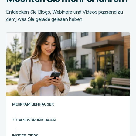
Entdecken Sie Blogs, Webinare und Videos passend zu
dem, was Sie gerade gelesen haben
A
day
in
the
life
with
the
RemoteLock
Resident
App
MEHRFAMILIENHÄUSER
ZUGANGSGRUNDLAGEN
INSIDER-TIPPS