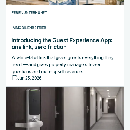
friction
FERIENUNTERKUNFT
IMMOBILIENBETRIEB
Introducing the Guest Experience App:
one link, zero friction
A white-label link that gives guests everything they
need — and gives property managers fewer
questions and more upsell revenue.
Jun 25, 2026
Schlage
XE360
goes
online:
real-
time