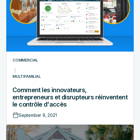
et
disrupteurs
réinventent
le
contrôle
d'accès
COMMERCIAL
MULTIFAMILIAL
Comment les innovateurs,
entrepreneurs et disrupteurs réinventent
le contrôle d'accès
September 9, 2021
Comment
RemoteLock