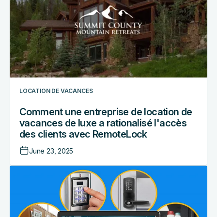
de
location
de
vacances
de
luxe
a
rationalisé
LOCATION DE VACANCES
l'accès
des
Comment une entreprise de location de
clients
vacances de luxe a rationalisé l'accès
avec
des clients avec RemoteLock
RemoteLock
June 23, 2025
Comment
les
innovateurs,
entrepreneurs