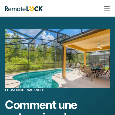
Ouvrir
Fermer
Page
la
la
d'accueil
navigat
navigat
LOCATION DE VACANCES
Comment une