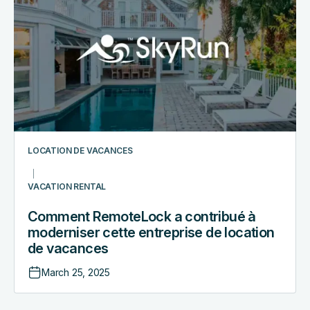
a
contribué
à
moderniser
cette
entreprise
de
location
de
LOCATION DE VACANCES
vacances
VACATION RENTAL
Comment RemoteLock a contribué à
moderniser cette entreprise de location
de vacances
March 25, 2025