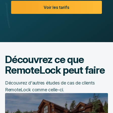
Voir les tarifs
Découvrez ce que
RemoteLock peut faire
Découvrez d'autres études de cas de clients
RemoteLock comme celle-ci.
Comment
une
entreprise