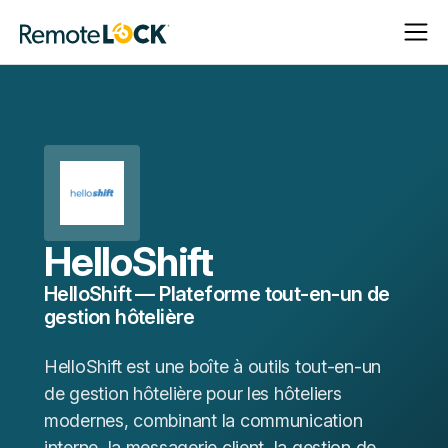
Ouvrir
Fermer
Page
la
la
d'accueil
navigat
navigat
HelloShift
HelloShift — Plateforme tout-en-un de
gestion hôtelière
HelloShift est une boîte à outils tout-en-un
de gestion hôtelière pour les hôteliers
modernes, combinant la communication
interne, la messagerie client, la gestion de