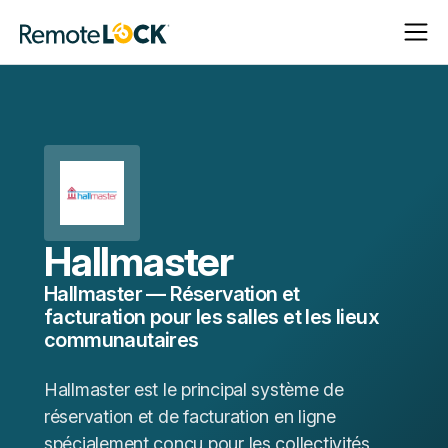
Ouvrir
Fermer
Page
la
la
d'accueil
navigat
navigat
Hallmaster
Hallmaster — Réservation et
facturation pour les salles et les lieux
communautaires
Hallmaster est le principal système de
réservation et de facturation en ligne
spécialement conçu pour les collectivités