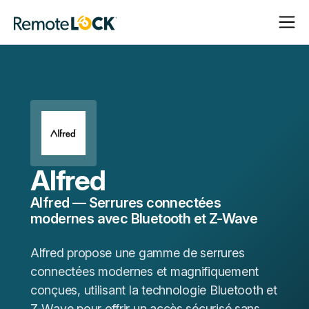
Ouvrir
Fermer
Page
la
la
d'accueil
navigat
navigat
Alfred
Alfred — Serrures connectées
modernes avec Bluetooth et Z-Wave
Alfred propose une gamme de serrures
connectées modernes et magnifiquement
conçues, utilisant la technologie Bluetooth et
Z-Wave pour offrir un accès sécurisé sans