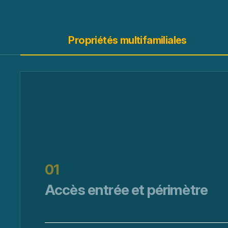
Propriétés multifamiliales
01
Accès entrée et périmètre
Accès à l'unité | Local colis | Local technique