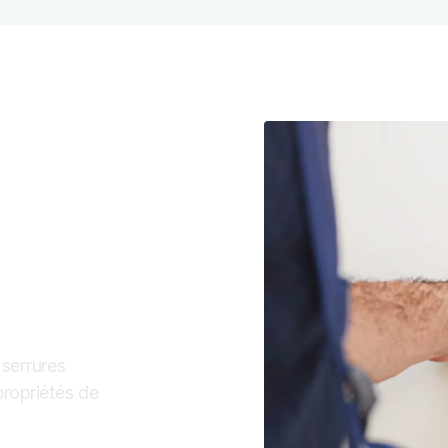
 les
serrures
propriétés de