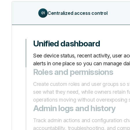
Centralized access control
01
Unified dashboard
See device status, recent activity, user a
alerts in one place so you can manage dail
Roles and permissions
Create custom roles and user groups so s
see what they need, while owners retain fu
operations moving without overexposing se
Admin logs and history
Track admin actions and configuration ch
accountability, troubleshooting, and com