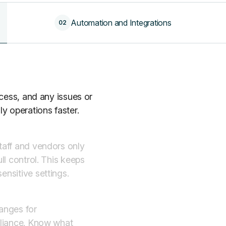
Automation and Integrations
02
ccess, and any issues or
y operations faster.
taff and vendors only
ll control. This keeps
nsitive settings.
anges for
pliance. Know what