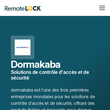
Ouvrir
Fermer
Page
la
la
d'accueil
navigat
navigat
Dormakaba
Solutions de contrôle d'accès et de
sécurité
dormakaba est l'une des trois premières
entreprises mondiales pour les solutions de
contrôle d'accès et de sécurité, offrant des
produits fiables et innovants pour chaque