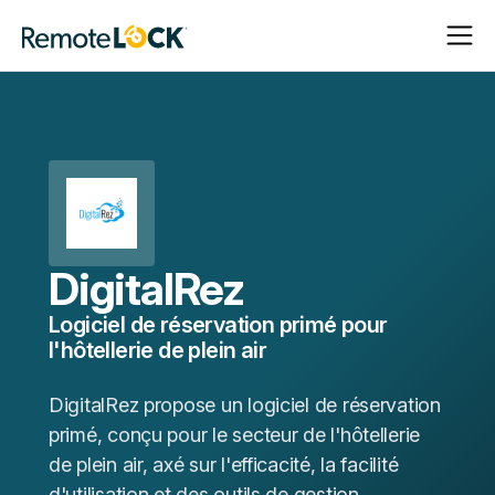
Ouvrir
Fermer
Page
la
la
d'accueil
navigat
navigat
DigitalRez
Logiciel de réservation primé pour
l'hôtellerie de plein air
DigitalRez propose un logiciel de réservation
primé, conçu pour le secteur de l'hôtellerie
de plein air, axé sur l'efficacité, la facilité
d'utilisation et des outils de gestion