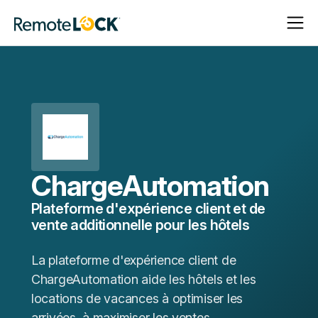
Ouvrir
Fermer
Page
la
la
d'accueil
navigat
navigat
ChargeAutomation
Plateforme d'expérience client et de
vente additionnelle pour les hôtels
La plateforme d'expérience client de
ChargeAutomation aide les hôtels et les
locations de vacances à optimiser les
arrivées, à maximiser les ventes