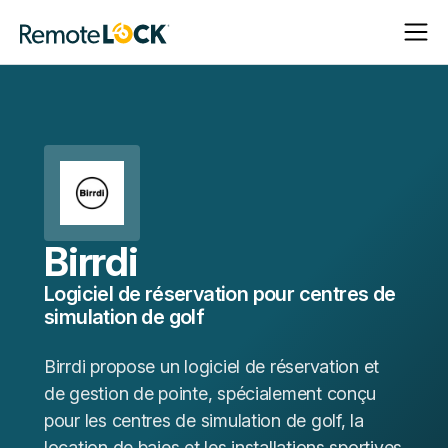
Ouvrir
Fermer
Page
la
la
d'accueil
navigat
navigat
Birrdi
Logiciel de réservation pour centres de
simulation de golf
Birrdi propose un logiciel de réservation et
de gestion de pointe, spécialement conçu
pour les centres de simulation de golf, la
location de baies et les installations sportives