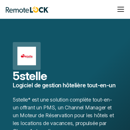
Ouvrir
Fermer
Page
la
la
d'accueil
navigat
navigat
5stelle
Logiciel de gestion hôtelière tout-en-un
5stelle* est une solution complète tout-en-
un offrant un PMS, un Channel Manager et
un Moteur de Réservation pour les hôtels et
les locations de vacances, propulsée par