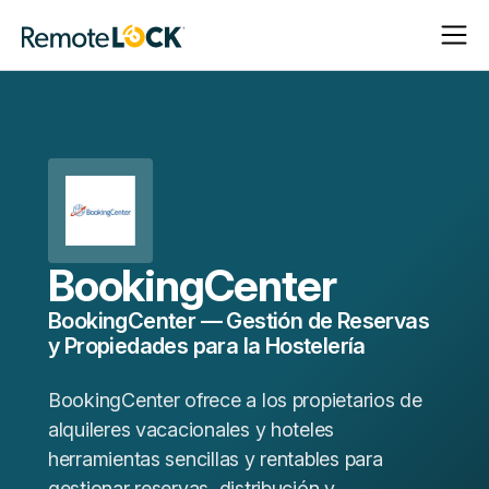
Abrir
Cerrar
Página
navega
navega
de
inicio
BookingCenter
BookingCenter — Gestión de Reservas
y Propiedades para la Hostelería
BookingCenter ofrece a los propietarios de
alquileres vacacionales y hoteles
herramientas sencillas y rentables para
gestionar reservas, distribución y