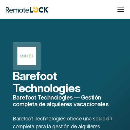
Abrir
Cerrar
Página
navega
navega
de
inicio
Barefoot
Technologies
Barefoot Technologies — Gestión
completa de alquileres vacacionales
Barefoot Technologies ofrece una solución
completa para la gestión de alquileres