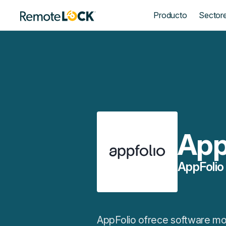
Página
Producto
Sector
de
inicio
App
AppFolio
AppFolio ofrece software m