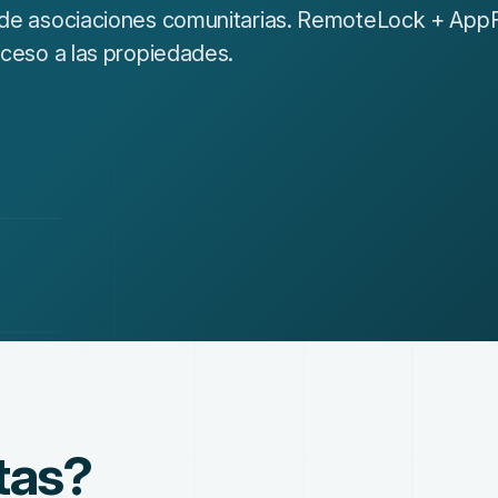
y de asociaciones comunitarias. RemoteLock + AppF
cceso a las propiedades.
tas?