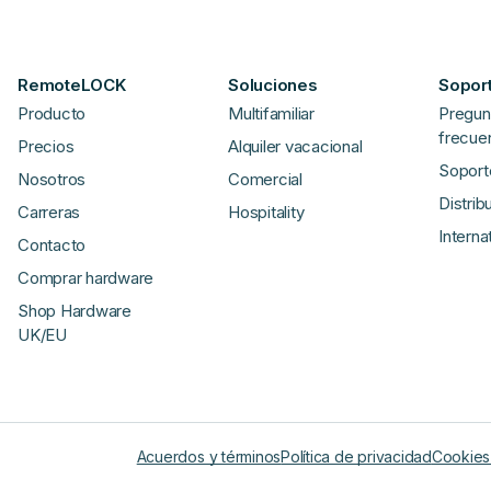
RemoteLOCK
Soluciones
Soport
Producto
Multifamiliar
Pregun
frecue
Precios
Alquiler vacacional
Soport
Nosotros
Comercial
Distrib
Carreras
Hospitality
Interna
Contacto
Comprar hardware
Shop Hardware
UK/EU
Acuerdos y términos
Política de privacidad
Cookies 