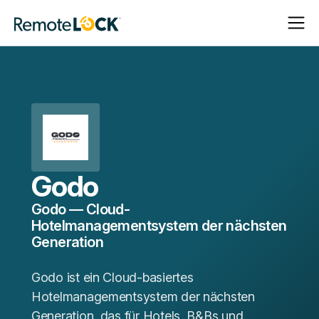
Navigat
Navigat
Startseite
öffnen
schließ
Godo
Godo — Cloud-
Hotelmanagementsystem der nächsten
Generation
Godo ist ein Cloud-basiertes
Hotelmanagementsystem der nächsten
Generation, das für Hotels, B&Bs und