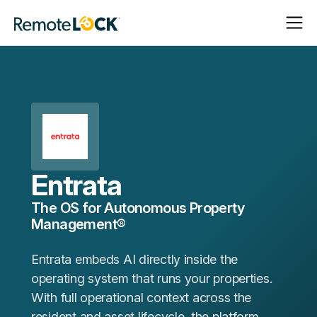
Navigat
Navigat
Startseite
öffnen
schließ
Entrata
The OS for Autonomous Property
Management®
Entrata embeds AI directly inside the
operating system that runs your properties.
With full operational context across the
resident and asset lifecycle, the platform