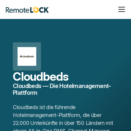
Navigat
Navigat
Startseite
öffnen
schließ
Cloudbeds
Cloudbeds — Die Hotelmanagement-
Plattform
Cloudbeds ist die führende
Hotelmanagement-Plattform, die über
22.000 Unterkünfte in über 150 Ländern mit
einem All-in-One PMS, Channel Manager,