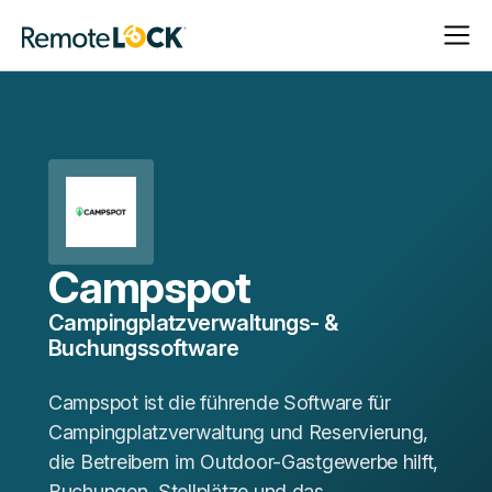
Navigat
Navigat
Startseite
öffnen
schließ
Campspot
Campingplatzverwaltungs- &
Buchungssoftware
Campspot ist die führende Software für
Campingplatzverwaltung und Reservierung,
die Betreibern im Outdoor-Gastgewerbe hilft,
Buchungen, Stellplätze und das