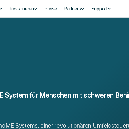
Ressourcen
Preise
Partners
Support
 System für Menschen mit schweren Beh
onoME Systems, einer revolutionären Umfeldsteueru