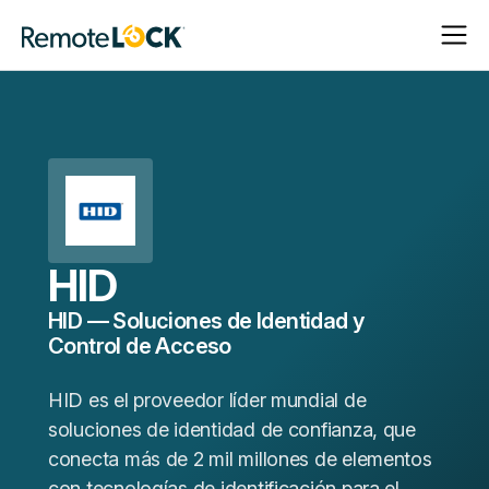
Abrir
Cerrar
Página
navega
navega
de
inicio
HID
HID — Soluciones de Identidad y
Control de Acceso
HID es el proveedor líder mundial de
soluciones de identidad de confianza, que
conecta más de 2 mil millones de elementos
con tecnologías de identificación para el