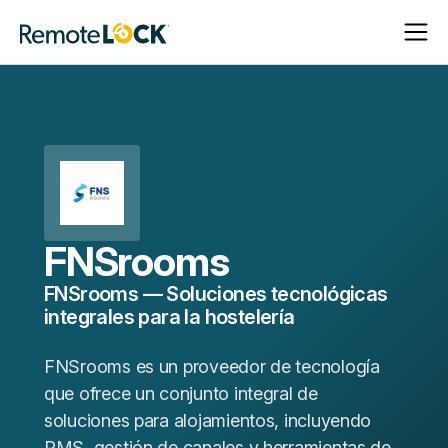
Abrir
Cerrar
Página
navega
navega
de
inicio
FNSrooms
FNSrooms — Soluciones tecnológicas
integrales para la hostelería
FNSrooms es un proveedor de tecnología
que ofrece un conjunto integral de
soluciones para alojamientos, incluyendo
PMS, gestión de canales y herramientas de