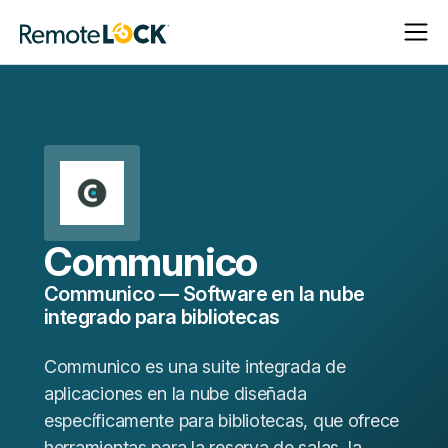
Abrir
Cerrar
Página
navega
navega
de
inicio
Communico
Communico — Software en la nube
integrado para bibliotecas
Communico es una suite integrada de
aplicaciones en la nube diseñada
específicamente para bibliotecas, que ofrece
herramientas para la reserva de salas, la