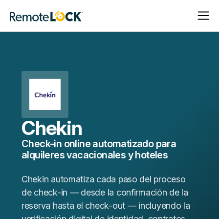
Abrir
Cerrar
Página
navega
navega
de
inicio
Chekin
Check-in online automatizado para
alquileres vacacionales y hoteles
Chekin automatiza cada paso del proceso
de check-in — desde la confirmación de la
reserva hasta el check-out — incluyendo la
verificación digital de identidad, contratos,