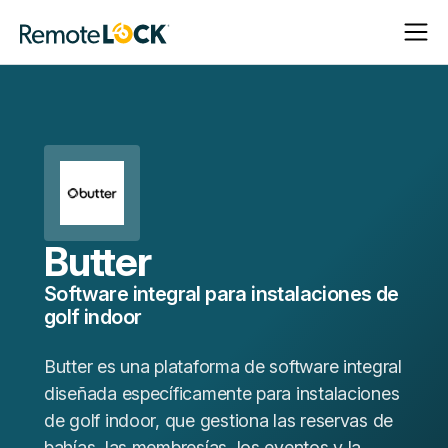
Abrir
Cerrar
Página
navega
navega
de
inicio
Butter
Software integral para instalaciones de
golf indoor
Butter es una plataforma de software integral
diseñada específicamente para instalaciones
de golf indoor, que gestiona las reservas de
bahías, las membresías, los eventos y la