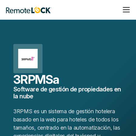
Abrir
Cerrar
Página
navega
navega
de
inicio
3RPMSa
Software de gestión de propiedades en
la nube
3RPMS es un sistema de gestión hotelera
basado en la web para hoteles de todos los
tamaños, centrado en la automatización, las
experiencias digitales del huésped y